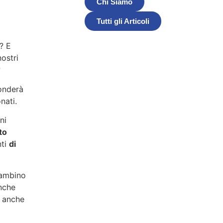
Chi Siamo
Tutti gli Articoli
? E
nostri
?
ponderà
nati.
ni
to
nti
di
bambino
anche
o anche