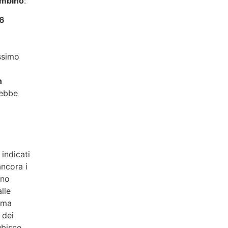
ambino
:
 6
ssimo
n
rebbe
 indicati
ancora i
ono
lle
omma
 dei
ubisce