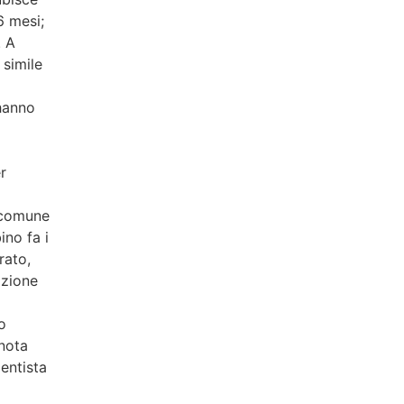
6 mesi;
. A
 simile
hanno
r
a comune
ino fa i
rato,
izione
o
enota
Dentista