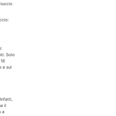
 ciuccio
ccio:
l
ti. Solo
 18
e e sul
Infatti,
a il
a a