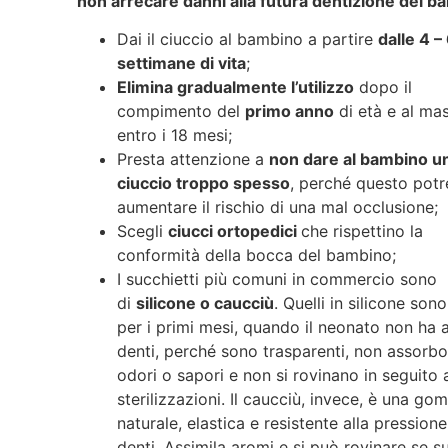
non arrecare danni alla futura dentizione del b
Dai il ciuccio al bambino a partire
dalle 4 –
settimane di vita
;
Elimina gradualmente l’utilizzo
dopo il
compimento del
primo anno
di età e al ma
entro i 18 mesi;
Presta attenzione a
non dare al bambino u
ciuccio troppo spesso
, perché questo pot
aumentare il rischio di una mal occlusione;
Scegli
ciucci ortopedici
che rispettino la
conformità della bocca del bambino;
I succhietti più comuni in commercio sono
di
silicone o caucciù
. Quelli in silicone sono
per i primi mesi, quando il neonato non ha 
denti, perché sono trasparenti, non assorb
odori o sapori e non si rovinano in seguito a
sterilizzazioni. Il caucciù, invece, è una g
naturale, elastica e resistente alla pressione
denti. Assimila aromi e si può rovinare se s