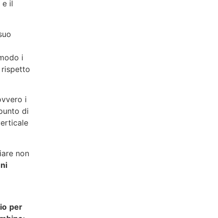
e il
 suo
modo i
 rispetto
ovvero i
punto di
verticale
iare non
ni
cio
per