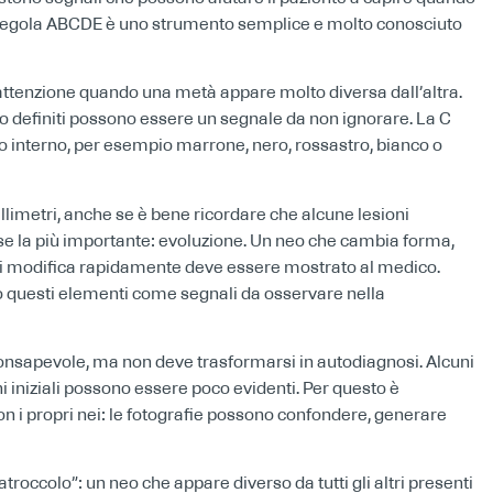
a regola ABCDE è uno strumento semplice e molto conosciuto
 attenzione quando una metà appare molto diversa dall’altra.
poco definiti possono essere un segnale da non ignorare. La C
suo interno, per esempio marrone, nero, rossastro, bianco o
illimetri, anche se è bene ricordare che alcune lesioni
orse la più importante: evoluzione. Un neo che cambia forma,
si modifica rapidamente deve essere mostrato al medico.
questi elementi come segnali da osservare nella
consapevole, ma non deve trasformarsi in autodiagnosi. Alcuni
i iniziali possono essere poco evidenti. Per questo è
n i propri nei: le fotografie possono confondere, generare
atroccolo”: un neo che appare diverso da tutti gli altri presenti