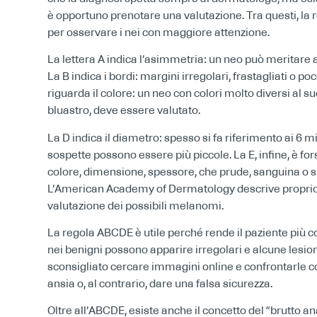
è opportuno prenotare una valutazione. Tra questi, l
per osservare i nei con maggiore attenzione.
La lettera A indica l’asimmetria: un neo può meritare
La B indica i bordi: margini irregolari, frastagliati o 
riguarda il colore: un neo con colori molto diversi al 
bluastro, deve essere valutato.
La D indica il diametro: spesso si fa riferimento ai 6 m
sospette possono essere più piccole. La E, infine, è f
colore, dimensione, spessore, che prude, sanguina o 
L’American Academy of Dermatology descrive proprio 
valutazione dei possibili melanomi.
La regola ABCDE è utile perché rende il paziente più 
nei benigni possono apparire irregolari e alcune lesion
sconsigliato cercare immagini online e confrontarle co
ansia o, al contrario, dare una falsa sicurezza.
Oltre all’ABCDE, esiste anche il concetto del “brutto an