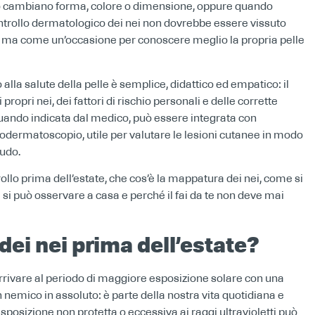
do cambiano forma, colore o dimensione, oppure quando
 controllo dermatologico dei nei non dovrebbe essere vissuto
, ma come un’occasione per conoscere meglio la propria pelle
 alla salute della pelle è semplice, didattico ed empatico: il
pri nei, dei fattori di rischio personali e delle corrette
quando indicata dal medico, può essere integrata con
odermatoscopio, utile per valutare le lesioni cutanee in modo
nudo.
ollo prima dell’estate, che cos’è la mappatura dei nei, come si
 si può osservare a casa e perché il fai da te non deve mai
dei nei prima dell’estate?
arrivare al periodo di maggiore esposizione solare con una
un nemico in assoluto: è parte della nostra vita quotidiana e
sposizione non protetta o eccessiva ai raggi ultravioletti può