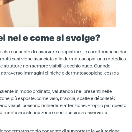
i nei e come si svolge?
che consente di osservare e registrare le caratteristiche dei
 In molti casi viene associata alla dermatoscopia, una metodica
e strutture non sempre visibili a occhio nudo. Quando
po attraverso immagini cliniche o dermatoscopiche, così da
aziente in modo ordinato, valutando i nei presenti nelle
zone più esposte, come viso, braccia, spalle e décolleté:
eno visibili possono richiedere attenzione. Proprio per questo
le dimenticare alcune zone o non riuscire a osservarle
 videodermatoscopio consente di supportare la valutazione