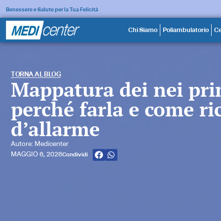
Benessere e Salute per la Tua Felicità
Chi Siamo
Poliambulatorio
Ce
TORNA AL BLOG
Mappatura dei nei prim
perché farla e come ri
d’allarme
Autore: Medicenter
MAGGIO 6, 2026
Condividi