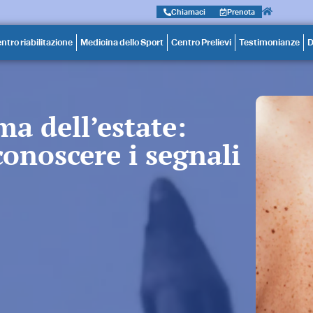
Chiamaci
Prenota
ntro riabilitazione
Medicina dello Sport
Centro Prelievi
Testimonianze
D
a dell’estate:
conoscere i segnali