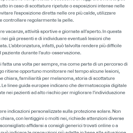
utto in caso di scottature ripetute o esposizioni intense nelle
itare l’esposizione diretta nelle ore più calde, utilizzare
 e controllare regolarmente la pelle.
e vacanze, attività sportive e giornate all’aperto. In questa
nei già presenti e di individuare eventuali lesioni che
. L’abbronzatura, infatti, può talvolta rendere più difficile
l paziente durante l’auto-osservazione.
 fatta una volta per sempre, ma come parte di un percorso di
ogo ritiene opportuno monitorare nel tempo alcune lesioni,
e chiara, familiarità per melanoma, storia di scottature
e. Le linee guida europee indicano che dermatoscopia digitale
 nei pazienti ad alto rischio per migliorare l’individuazione
ere indicazioni personalizzate sulla protezione solare. Non
chiara, con lentiggini o molti nei, richiede attenzioni diverse
sconsigliato affidarsi a consigli generici trovati online o a
 può indicare le precauzioni più adatte in base alla situazione