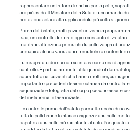
rappresentare un fattore di rischio per la pelle, sopratt
ore più calde. Il Ministero della Salute raccomanda di ev
protezione solare alta applicandola più volte al giorno
Prima dell’estate, molti pazienti iniziano a programmar
fase, un controllo dermatologico consente di valutare i 
meritano attenzione prima che la pelle venga abbronzata
percepire alcune variazioni cromatiche o confondere i
La mappatura dei nei non va intesa come una diagnosi
controllo. È particolarmente utile quando il dermatol
soprattutto nei pazienti che hanno molti nei, carnagion
importanti o precedenti lesioni cutanee da controllar
sequenziale e fotografia del corpo possono essere usate
del melanoma in fase iniziale.
Un controllo prima dell’estate permette anche di ricev
tutte le pelli hanno le stesse esigenze: una pelle molto 
rispetto a una pelle più resistente al sole. Per questo è 
rimedi fai da te. La pelle va valutata da un medico, che