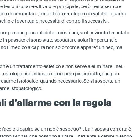
e lesioni cutanee. Il valore principale, però, resta sempre
re e documentare, ma è il dermatologo che valuta il quadro
rischio e l’eventuale necessità di controlli successivi.
tempo sono presenti determinati nei, se il paziente ha notato
 in passato ci sono state scottature solari importanti o
tano il medico a capire non solo “come appare” un neo, ma
on è un trattamento estetico e non serve a eliminare i nei.
ermatologo può indicare il percorso più corretto, che può
n esame istologico, quando necessario. Se si sospetta un
same istopatologico.
i d’allarme con la regola
faccio a capire se un neo è sospetto?”. La risposta corretta è
stono segnali che possono aiutare il paziente a capire quando