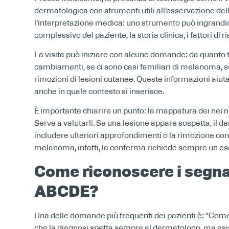
dermatologica con strumenti utili all’osservazione dell
l’interpretazione medica: uno strumento può ingrandi
complessivo del paziente, la storia clinica, i fattori di 
La visita può iniziare con alcune domande: da quanto 
cambiamenti, se ci sono casi familiari di melanoma, se
rimozioni di lesioni cutanee. Queste informazioni aiu
anche in quale contesto si inserisce.
È importante chiarire un punto: la mappatura dei nei n
Serve a valutarli. Se una lesione appare sospetta, il d
includere ulteriori approfondimenti o la rimozione co
melanoma, infatti, la conferma richiede sempre un e
Come riconoscere i segnal
ABCDE?
Una delle domande più frequenti dei pazienti è: “Come 
che la diagnosi spetta sempre al dermatologo, ma esi