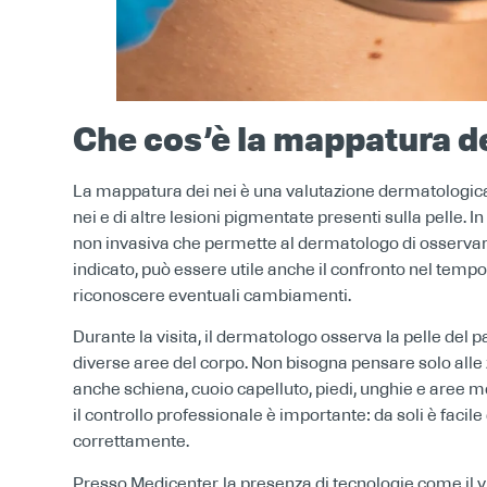
Che cos’è la mappatura de
La mappatura dei nei è una valutazione dermatologica 
nei e di altre lesioni pigmentate presenti sulla pelle.
non invasiva che permette al dermatologo di osservar
indicato, può essere utile anche il confronto nel tem
riconoscere eventuali cambiamenti.
Durante la visita, il dermatologo osserva la pelle del p
diverse aree del corpo. Non bisogna pensare solo alle 
anche schiena, cuoio capelluto, piedi, unghie e aree m
il controllo professionale è importante: da soli è faci
correttamente.
Presso Medicenter, la presenza di tecnologie come il