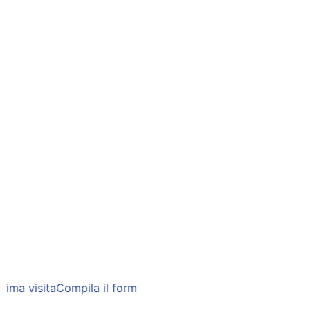
rima visita
Compila il form