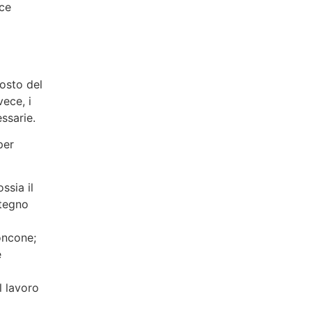
sce
osto del
vece, i
ssarie.
per
ssia il
stegno
oncone;
e
l lavoro