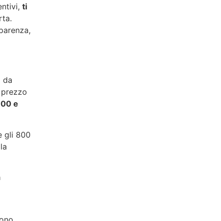
ntivi,
ti
rta.
pparenza,
a da
l prezzo
 700 e
 e gli 800
la
a
sono