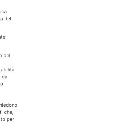
fica
ta del
te:
o del
abilità
n da
co
chiedono
i che,
tto per