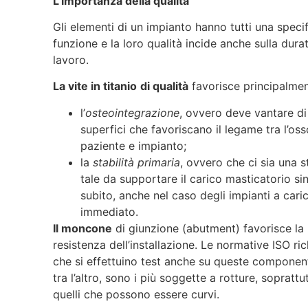
L’importanza della qualità
Gli elementi di un impianto hanno tutti una speci
funzione e la loro qualità incide anche sulla dura
lavoro.
La vite in titanio
di qualità
favorisce principalmen
l’
osteointegrazione
, ovvero deve vantare di
superfici che favoriscano il legame tra l’oss
paziente e impianto;
la
stabilità primaria
, ovvero che ci sia una st
tale da supportare il carico masticatorio si
subito, anche nel caso degli impianti a cari
immediato.
Il moncone
di giunzione (abutment) favorisce la
resistenza dell’installazione. Le normative ISO ri
che si effettuino test anche su queste component
tra l’altro, sono i più soggette a rotture, soprattu
quelli che possono essere curvi.