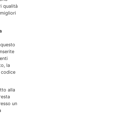
i qualità
migliori
a
i questo
nserite
enti
to, la
l codice
tto alla
resta
presso un
a