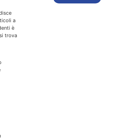
disce
icoli a
denti è
si trova
o
e
o
a
n