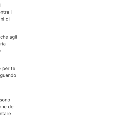
I
ntre i
ni di
 che agli
ria
o
o per te
seguendo
ssono
one dei
ntare