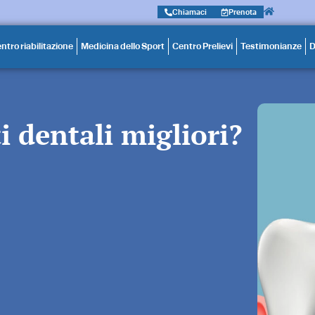
Chiamaci
Prenota
ntro riabilitazione
Medicina dello Sport
Centro Prelievi
Testimonianze
D
i dentali migliori?