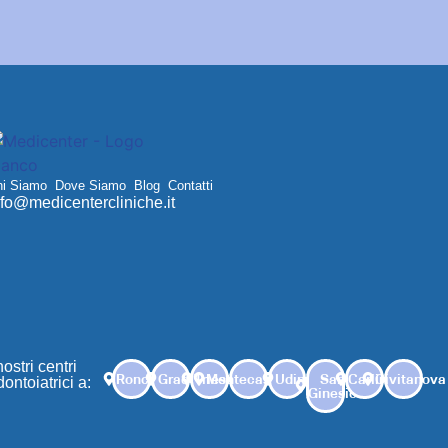
hi Siamo
Dove Siamo
Blog
Contatti
nfo@medicentercliniche.it
nostri centri
Ronchi
Grado
Trieste
Montecassiano
Udine
San
Carlino
Civitanova
dontoiatrici a:
Ginesio