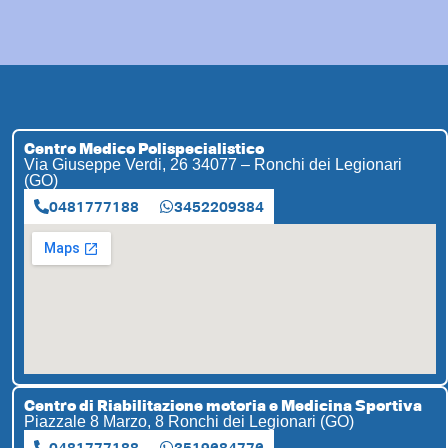
Centro Medico Polispecialistico
Via Giuseppe Verdi, 26 34077 – Ronchi dei Legionari
(GO)
0481777188
3452209384
Centro di Riabilitazione motoria e Medicina Sportiva
Piazzale 8 Marzo, 8 Ronchi dei Legionari (GO)
0481777188
3519684776